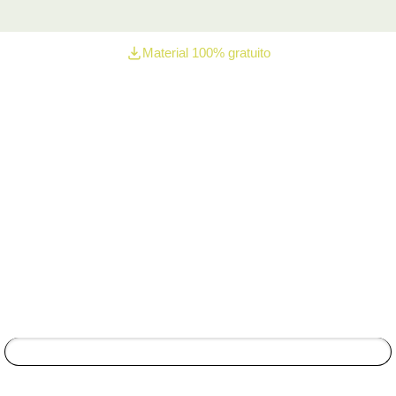
Material 100% gratuito
Baixe o Calendário
de
Saúde 2026
Receba o material completo com todas as datas,
ações e estratégias
para o ano inteiro.
Nome*
Email*