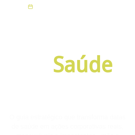
Material Gratuito · Planejamento 2026
Calendário
de
Saúde
2026
O guia estratégico que transforma datas
de saúde em ações corporativas reais,